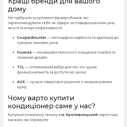
Кращі бренди для вашого
дому
Ми підібрали асортимент від виробників, які
зарекомендували себе як лідери за співвідношенням ціни,
якості та енергоефективності:
Cooper&Hunter
— легендарна надійність та адаптація до
суворих зимових умов.
Hisense
— інноваційні технології очищення повітря та
стильний дизайн.
TCL
— оптимальний вибір для тих, хто шукає
функціональність за доступною ціною.
AUX
— сучасні інверторні рішення з низьким рівнем
шуму.
Чому варто купити
кондиціонер саме у нас?
Купуючи кліматичну техніку в
м. Кропивницький
через наш
магазин, ви отримуєте: