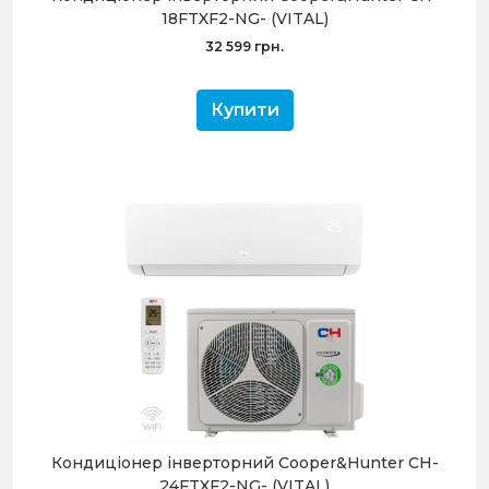
18FTXF2-NG- (VITAL)
32 599 грн.
Купити
Кондиціонер інверторний Cooper&Hunter CH-
24FTXF2-NG- (VITAL)