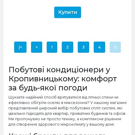
Купити
|<
<
1
2
3
4
5
Побутові кондиціонери у
Кропивницькому: комфорт
за будь-якої погоди
Шукаєте надійний спосіб врятуватися від літньої спеки чи
ефективно обігріти оселю в міжсезоння? У нашому магазині
представлений широкий вибір побутових спліт-систем, які
ідеально підходять для квартир, приватних будинків та офісів.
Ми пропонуємо не просто техніку, а комплексне рішення
для створення здорового мікроклімату у вашому домі.