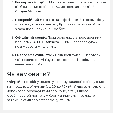
Експертний підбір:
Ми допоможемо обрати модель —
від бюджетних варіантів
TCL
до преміальних лінійок
Cooper&Hunter
.
Професійний монтаж:
Наші фахівці здійснюють якісну
установку кондиціонерів у Кропивницькому та області
з гарантією на виконані роботи.
Офіційний сервіс:
Працюємо лише з перевіреними
брендами (
AUX, Hisense
та іншими), забезпечуючи
повну сервісну підтримку.
Енергоефективність:
У наявності сучасні інвертори,
які споживають мінімум електроенергії навіть при
інтенсивній роботі.
Як замовити?
Обирайте потрібну модель у нашому каталозі, орієнтуючись
на площу вашої кімнати (від 20 до 70+ м²). Якщо вам потрібна
допомога з розрахунками або консультація щодо
особливостей монтажу у Кропивницькому — залиште
заявку на сайті або зателефонуйте нам.