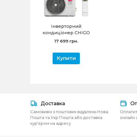
Інверторний
кондиціонер CHIGO
CS-35V3G-1C169A (-20°C,
17 699 грн.
серія Angel, з-д Chigo,
R32)
Купити
Доставка
Оп
Самовивіз з поштових відділень Нова
Оплатит
Пошта та Укр Пошта або доставка
онлайн 
кур'єром на адресу