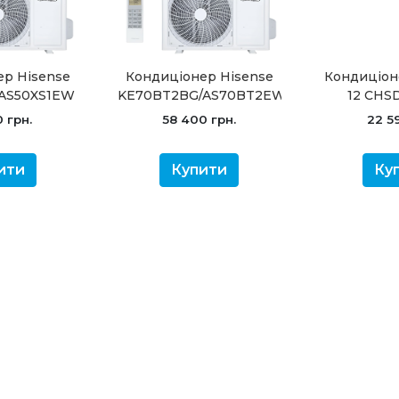
ер Hisense
Кондиціонер Hisense
Кондиціон
/AS50XS1EW
KE70BT2BG/AS70BT2EW
12 CHSD
mfort -20
Ultra Comfort -20
Inverter
0 грн.
58 400 грн.
22 59
торний
інверторний
ити
Купити
Ку