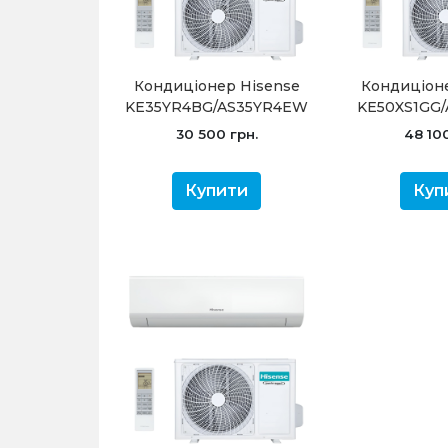
Кондиціонер Hisense
Кондиціон
KE35YR4BG/AS35YR4EW
KE50XS1GG
Ultra Comfort -20
Ultra Co
30 500 грн.
48 10
інверторний
інвер
Купити
Куп