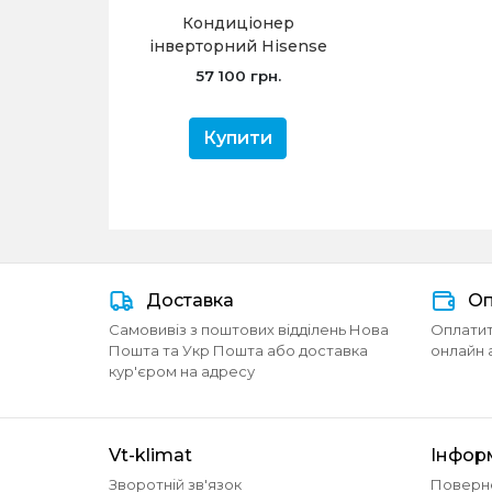
Кондиціонер
інверторний Hisense
KE70BT2BG /
57 100 грн.
AS70BT2EW Ultra
Comfort -20
Купити
Доставка
Оп
Самовивіз з поштових відділень Нова
Оплатит
Пошта та Укр Пошта або доставка
онлайн 
кур'єром на адресу
Vt-klimat
Інфор
Зворотній зв'язок
Поверн