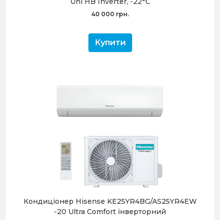
Uni HB Inverter, -22°С
40 000 грн.
Купити
Кондиціонер Hisense KE25YR4BG/AS25YR4EW
-20 Ultra Comfort інверторний