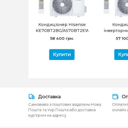
Кондиціонер Hisense
Конди
KE70BT2BG/AS70BT2EW
інверторн
Ultra Comfort -20
KE70B
58 400 грн.
57 100
інверторний
AS70BT2
Comfo
Купити
Куп
Доставка
Оп
Самовивіз з поштових відділень Нова
Оплатит
Пошта та Укр Пошта або доставка
онлайн 
кур'єром на адресу