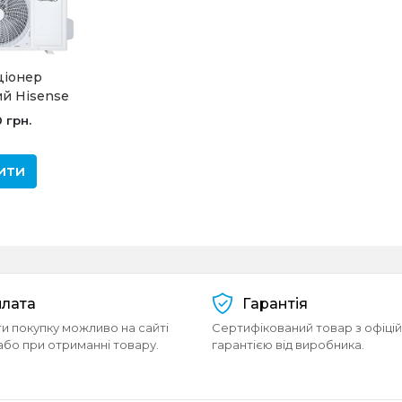
ціонер
ий Hisense
T2BG /
 грн.
EW Ultra
rt -20
ити
лата
Гарантія
и покупку можливо на сайті
Сертифікований товар з офіці
або при отриманні товару.
гарантією від виробника.