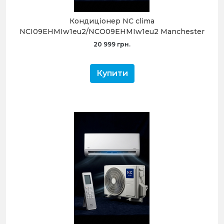
Кондиціонер NC clima
NCI09EHMIw1eu2/NCO09EHMIw1eu2 Manchester
2.0 (-20°C)
20 999 грн.
Купити