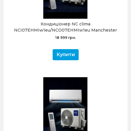
Кондиціонер NC clima
NCI07EHMIw1eu/NCO07EHMIw1eu Manchester
(-15С)
18 999 грн.
Купити