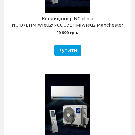
Кондиціонер NC clima
NCI07EHMIw1eu2/NCO07EHMIw1eu2 Manchester
2.0 (-20°C)
19 999 грн.
Купити