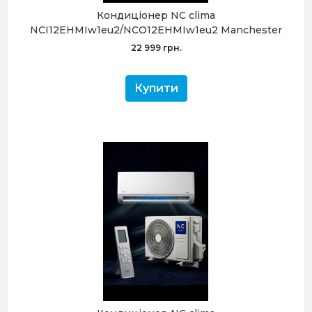
Кондиціонер NC clima
NCI12EHMIw1eu2/NCO12EHMIw1eu2 Manchester
2.0 (-20°C)
22 999 грн.
Купити