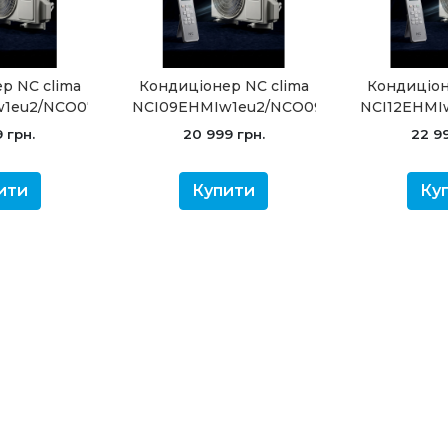
р NC clima
Кондиціонер NC clima
Кондиціон
w1eu2/NCO07EHMIw1eu2
NCI09EHMIw1eu2/NCO09EHMIw1eu2
NCI12EHMI
2.0 (-20°C)
Manchester 2.0 (-20°C)
Manchester
 грн.
20 999 грн.
22 99
ити
Купити
Ку