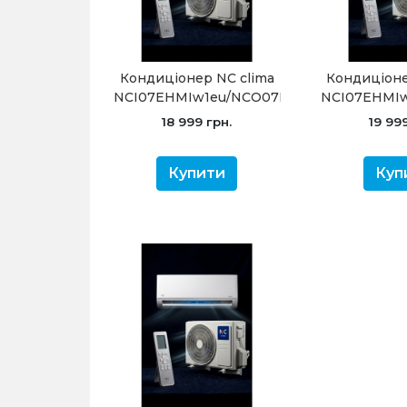
Кондиціонер NC clima
Кондиціоне
NCI07EHMIw1eu/NCO07EHMIw1eu
NCI07EHMI
Manchester (-15С)
Manchester 
18 999 грн.
19 999
Купити
Куп