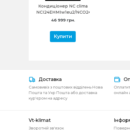
Кондиціонер NC clima
NCI24EHMIw1eu2/NCO24EHMIw1eu2
Manchester 2.0 (-20°C)
46 999 грн.
Купити
Доставка
Оп
Самовивіз з поштових відділень Нова
Оплатит
Пошта та Укр Пошта або доставка
онлайн 
кур'єром на адресу
Vt-klimat
Інфор
Зворотній зв'язок
Поверн