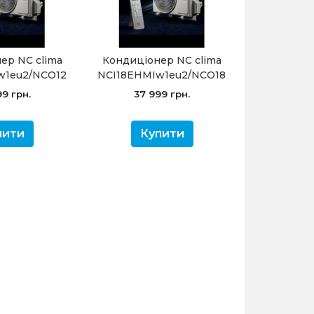
ер NC clima
Кондиціонер NC clima
w1eu2/NCO12EHMIw1eu2
NCI18EHMIw1eu2/NCO18EHMIw1eu2
 2.0 (-20°C)
Manchester 2.0 (-20°C)
9 грн.
37 999 грн.
пити
Купити