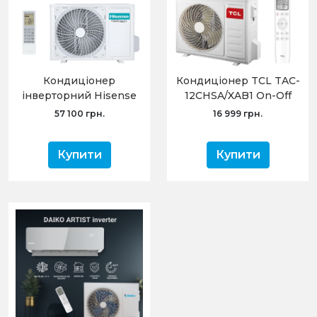
Кондиціонер
Кондиціонер TCL TAC-
інверторний Hisense
12CHSA/XAB1 On-Off
KE70BT2BG /
R32 WI-FI Ready
57 100 грн.
16 999 грн.
AS70BT2EW Ultra
Comfort -20
Купити
Купити