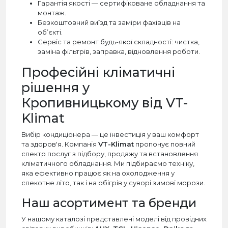
Гарантія якості — сертифіковане обладнання та
монтаж.
Безкоштовний виїзд та заміри фахівців на
об’єкті.
Сервіс та ремонт будь-якої складності: чистка,
заміна фільтрів, заправка, відновлення роботи.
Професійні кліматичні
рішення у
Кропивницькому від VT-
Klimat
Вибір кондиціонера — це інвестиція у ваш комфорт
та здоров'я. Компанія
VT-Klimat
пропонує повний
спектр послуг з підбору, продажу та встановлення
кліматичного обладнання. Ми підбираємо техніку,
яка ефективно працює як на охолодження у
спекотне літо, так і на обігрів у суворі зимові морози.
Наш асортимент та бренди
У нашому каталозі представлені моделі від провідних