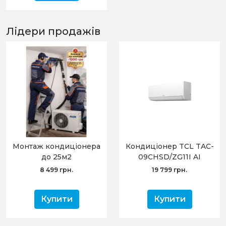
Лідери продажів
Монтаж кондиціонера
Кондиціонер TCL TAC-
до 25м2
09CHSD/ZG11I AI
Inverter R32 WI-FI
8 499 грн.
19 799 грн.
Купити
Купити