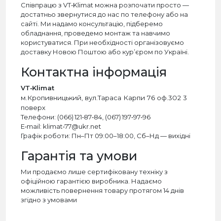
Співпрацю з VT‑Klimat можна розпочати просто —
достатньо звернутися до нас по телефону або на
сайті. Ми надамо консультацію, підберемо
обладнання, проведемо монтаж та навчимо
користуватися. При необхідності організовуємо
доставку Новою Поштою або кур’єром по Україні.
Контактна інформація
VT‑Klimat
м.Кропивницький, вул.Тараса Карпи 76 оф.302 3
поверх
Телефони: (066) 121‑87‑84, (067) 197‑97‑96
E‑mail: klimat‑77@ukr.net
Графік роботи: Пн–Пт 09:00–18:00, Сб–Нд — вихідні
Гарантія та умови
Ми продаємо лише сертифіковану техніку з
офіційною гарантією виробника. Надаємо
можливість повернення товару протягом 14 днів
згідно з умовами