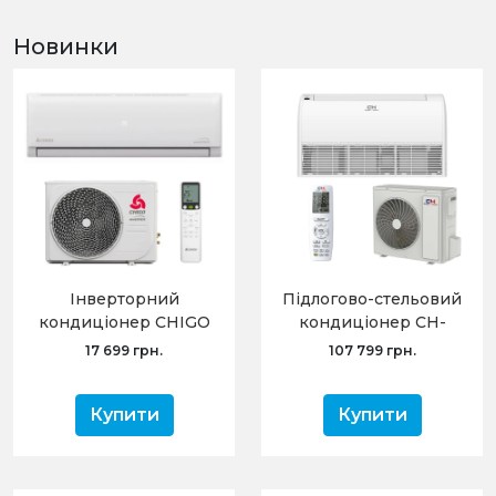
Новинки
Інверторний
Підлогово-стельовий
кондиціонер CHIGO
кондиціонер CH-
CS-35V3G-1C169A
IF071RK2/CH-IU071RK2
17 699 грн.
107 799 грн.
(-20°C, серія Angel, з-д
Chigo, R32)
Купити
Купити