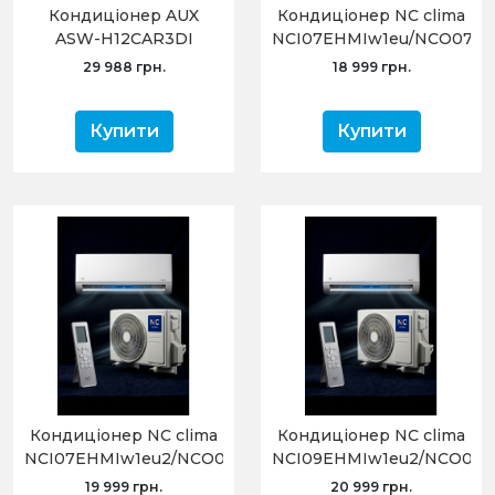
Кондиціонер AUX
Кондиціонер NC clima
ASW-H12CAR3DI
NCI07EHMIw1eu/NCO07E
до-30°C C-Series
Manchester (-15С)
29 988 грн.
18 999 грн.
інверторний
Купити
Купити
Кондиціонер NC clima
Кондиціонер NC clima
NCI07EHMIw1eu2/NCO07EHMIw1eu2
NCI09EHMIw1eu2/NCO09E
Manchester 2.0 (-20°C)
Manchester 2.0 (-20°C)
19 999 грн.
20 999 грн.