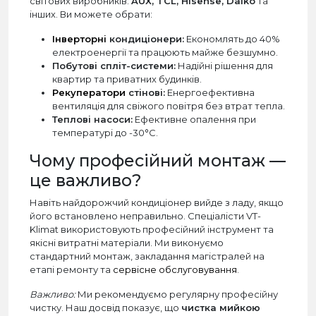
світових виробників:
AUX, TCL, Hisense, Daiko
та
інших. Ви можете обрати:
Інверторні
кондиціонери:
Економлять до 40%
електроенергії та працюють майже безшумно.
Побутові спліт-системи:
Надійні рішення для
квартир та приватних будинків.
Рекуператори
стінові:
Енергоефективна
вентиляція для свіжого повітря без втрат тепла.
Теплові насоси:
Ефективне опалення при
температурі до -30°C.
Чому професійний монтаж —
це важливо?
Навіть найдорожчий кондиціонер вийде з ладу, якщо
його встановлено неправильно. Спеціалісти VT-
Klimat використовують професійний інструмент та
якісні витратні матеріали. Ми виконуємо
стандартний монтаж, закладання магістралей на
етапі ремонту та
сервісне обслуговування
.
Важливо:
Ми рекомендуємо регулярну професійну
чистку. Наш досвід показує, що
чистка мийкою