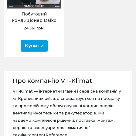
Побутовий
кондиціонер Daiko
Artist Inverter (9) NSK-
24 561 грн.
H09INART, спліт-
система, настінний, -15°
Купити
Про компанію VT‑Klimat
VT‑Klimat — інтернет-магазин і сервісна компанія у
м. Кропивницький, що спеціалізується на продажу
та професійному обслуговуванні кондиціонерів,
вентиляційної техніки та рекуператорів. Ми
надаємо комплексні рішення: поставка, монтаж,
сервіс та аксесуари для кліматичної
техніки :contentReference.