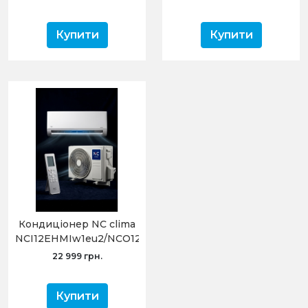
Купити
Купити
Кондиціонер NC clima
NCI12EHMIw1eu2/NCO12EHMIw1eu2
Manchester 2.0 (-20°C)
22 999 грн.
Купити