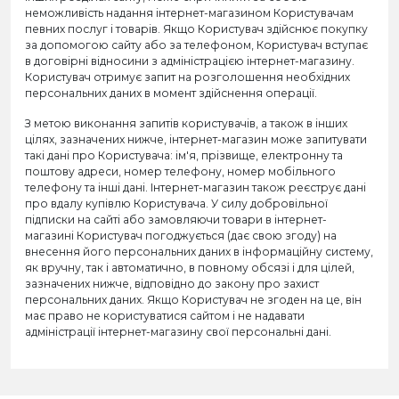
неможливість надання інтернет-магазином Користувачам
певних послуг і товарів. Якщо Користувач здійснює покупку
за допомогою сайту або за телефоном, Користувач вступає
в договірні відносини з адміністрацією інтернет-магазину.
Користувач отримує запит на розголошення необхідних
персональних даних в момент здійснення операції.
З метою виконання запитів користувачів, а також в інших
цілях, зазначених нижче, інтернет-магазин може запитувати
такі дані про Користувача: ім'я, прізвище, електронну та
поштову адреси, номер телефону, номер мобільного
телефону та інші дані. Інтернет-магазин також реєструє дані
про вдалу купівлю Користувача. У силу добровільної
підписки на сайті або замовляючи товари в інтернет-
магазині Користувач погоджується (дає свою згоду) на
внесення його персональних даних в інформаційну систему,
як вручну, так і автоматично, в повному обсязі і для цілей,
зазначених нижче, відповідно до закону про захист
персональних даних. Якщо Користувач не згоден на це, він
має право не користуватися сайтом і не надавати
адміністрації інтернет-магазину свої персональні дані.