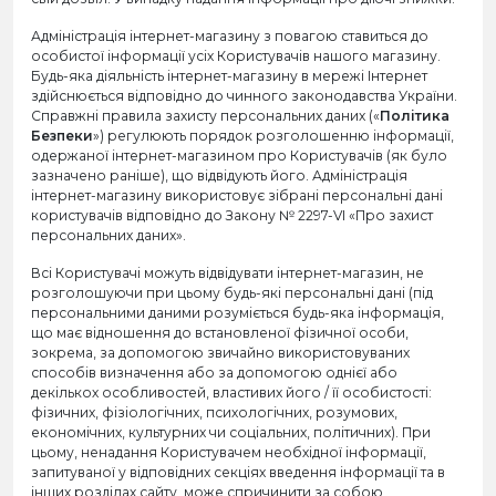
Адміністрація інтернет-магазину з повагою ставиться до
особистої інформації усіх Користувачів нашого магазину.
Будь-яка діяльність інтернет-магазину в мережі Інтернет
здійснюється відповідно до чинного законодавства України.
Справжні правила захисту персональних даних («
Політика
Безпеки
») регулюють порядок розголошенню інформації,
одержаної інтернет-магазином про Користувачів (як було
зазначено раніше), що відвідують його. Адміністрація
інтернет-магазину використовує зібрані персональні дані
користувачів відповідно до Закону № 2297-VI «Про захист
персональних даних».
Всі Користувачі можуть відвідувати інтернет-магазин, не
розголошуючи при цьому будь-які персональні дані (під
персональними даними розуміється будь-яка інформація,
що має відношення до встановленої фізичної особи,
зокрема, за допомогою звичайно використовуваних
способів визначення або за допомогою однієї або
декількох особливостей, властивих його / її особистості:
фізичних, фізіологічних, психологічних, розумових,
економічних, культурних чи соціальних, політичних). При
цьому, ненадання Користувачем необхідної інформації,
запитуваної у відповідних секціях введення інформації та в
інших розділах сайту, може спричинити за собою