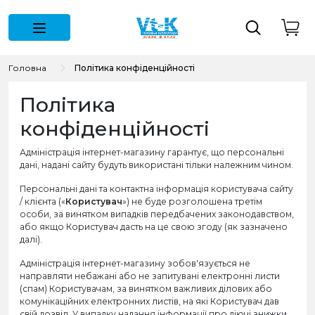
Головна
Політика конфіденційності
Політика
конфіденційності
Адміністрація інтернет-магазину гарантує, що персональні
дані, надані сайту будуть використані тільки належним чином.
Персональні дані та контактна інформація користувача сайту
/ клієнта («
Користувач
») не буде розголошена третім
особи, за винятком випадків передбачених законодавством,
або якщо Користувач дасть на це свою згоду (як зазначено
далі).
Адміністрація інтернет-магазину зобов'язується не
направляти небажані або не запитувані електронні листи
(спам) Користувачам, за винятком важливих ділових або
комунікаційних електронних листів, на які Користувач дав
свій дозвіл. У випадку надання інформації про діючі знижки.