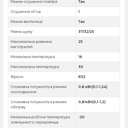
Режим осушення повітря
Так
Осушення л/год
1
Режим вентиляції
Так
Рівень шуму
37/32/25
Максимальна довжина
25
магістралей
Мінімальна температура
16
Максимальна температура
30
Фреон
R32
Споживча потужність в режимі
0,8 кВт(0,1-1,24)
охолодження
Споживча потужність в режимі
0,81кВт(0,1-1,2)
обігріву
Мінімальна робоча температура
-20
зовнішнього середовища