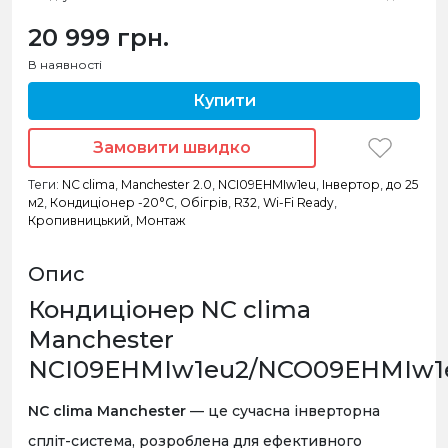
20 999 грн.
В наявності
Купити
Замовити швидко
Теги:
NC clima
,
Manchester 2.0
,
NCI09EHMIw1eu
,
Інвертор
,
до 25
м2
,
Кондиціонер -20°C
,
Обігрів
,
R32
,
Wi-Fi Ready
,
Кропивницький
,
Монтаж
Опис
Кондиціонер NC clima
Manchester
NCI09EHMIw1eu2/NCO09EHMIw1e
NC clima Manchester
— це сучасна інверторна
спліт-система, розроблена для ефективного