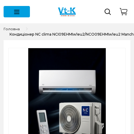
Головна
Кондиціонер NC clima NCI09EHMIw1eu2/NCO09EHMIw1eu2 Manches