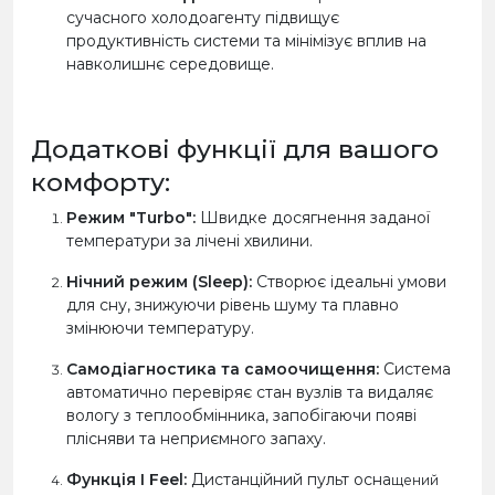
сучасного холодоагенту підвищує
продуктивність системи та мінімізує вплив на
навколишнє середовище.
Додаткові функції для вашого
комфорту:
Режим "Turbo":
Швидке досягнення заданої
температури за лічені хвилини.
Нічний режим (Sleep):
Створює ідеальні умови
для сну, знижуючи рівень шуму та плавно
змінюючи температуру.
Самодіагностика та самоочищення:
Система
автоматично перевіряє стан вузлів та видаляє
вологу з теплообмінника, запобігаючи появі
плісняви та неприємного запаху.
Функція I Feel:
Дистанційний пульт осна
щений