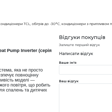
кондиціонери TCL
,
обігрів до -30°C
,
кондиціонери з припливом п
Відгуки покупців
Залиште перший відгук
t Pump Inverter (серія
Написати відгук
Ваше ім'я
стема, яка не просто
езпечує повноцінну
ливість моделі —
Ваш відгук
жого повітря, що робить
ля спалень та дитячих