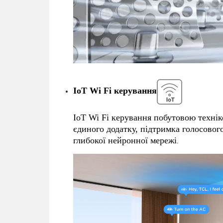
IoT Wi Fi керування
IoT Wi Fi керування побутовою техні
єдиного додатку, підтримка голосовог
глибокої нейронної мережі
.