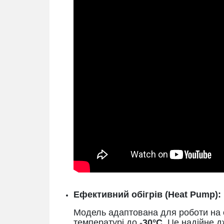
Ефективний обігрів (Heat Pump):
Модель адаптована для роботи на о
температурі до -
30°C
. Це надійне 