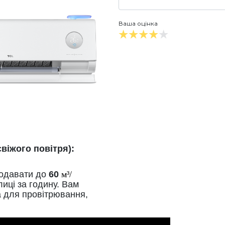
Ваша оцінка
віжого повітря):
подавати до
60
м³/
лиці за годину. Вам
а для провітрювання,