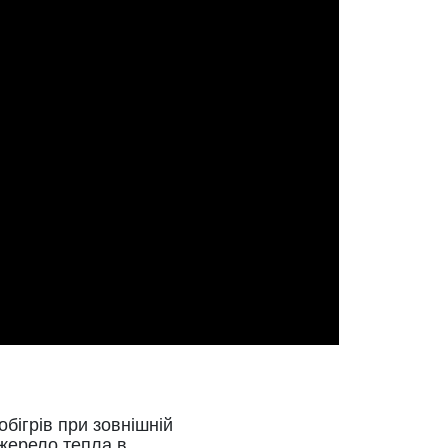
бігрів при зовнішній
джерело тепла в