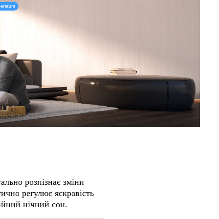
ально розпізнає зміни
тично регулює яскравість
ійний нічний сон.