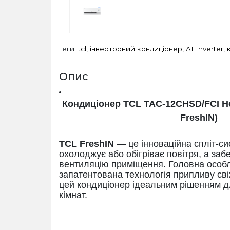
Теги:
tcl
,
інверторний кондиціонер
,
AI Inverter
,
Опис
Кондиціонер TCL TAC-12CHSD/FCI Hea
FreshIN)
TCL FreshIN
— це інноваційна спліт-си
охолоджує або обігріває повітря, а заб
вентиляцію приміщення. Головна особ
запатентована технологія припливу сві
цей кондиціонер ідеальним рішенням д
кімнат.