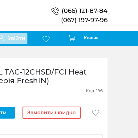
(066) 121-87-84
(067) 197-97-96
Кошик
Увійти
 TAC-12CHSD/FCI Heat
ерія FreshIN)
Код: 196
ти
Замовити швидко