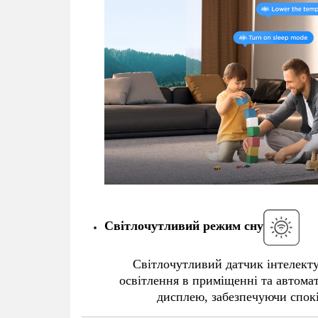
Світлочутливий режим сну
Світлочутливий датчик інтелекту
освітлення в приміщенні та автома
дисплею, забезпечуючи спок